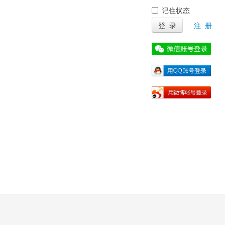
记住状态
登 录
注 册